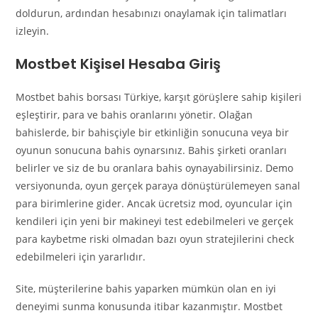
doldurun, ardından hesabınızı onaylamak için talimatları
izleyin.
Mostbet Kişisel Hesaba Giriş
Mostbet bahis borsası Türkiye, karşıt görüşlere sahip kişileri
eşleştirir, para ve bahis oranlarını yönetir. Olağan
bahislerde, bir bahisçiyle bir etkinliğin sonucuna veya bir
oyunun sonucuna bahis oynarsınız. Bahis şirketi oranları
belirler ve siz de bu oranlara bahis oynayabilirsiniz. Demo
versiyonunda, oyun gerçek paraya dönüştürülemeyen sanal
para birimlerine gider. Ancak ücretsiz mod, oyuncular için
kendileri için yeni bir makineyi test edebilmeleri ve gerçek
para kaybetme riski olmadan bazı oyun stratejilerini check
edebilmeleri için yararlıdır.
Site, müşterilerine bahis yaparken mümkün olan en iyi
deneyimi sunma konusunda itibar kazanmıştır. Mostbet