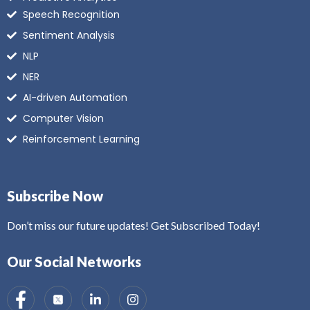
Speech Recognition
Sentiment Analysis
NLP
NER
AI-driven Automation
Computer Vision
Reinforcement Learning
Subscribe Now
Don’t miss our future updates! Get Subscribed Today!
Our Social Networks