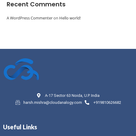
Recent Comments
A WordPress Commenter
on
Hello world!
A-17 Sector 63 Noida, U.P. India
harsh.mishra@cloudanalogy.com
+919810626682
Useful Links