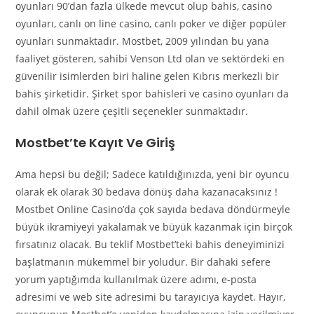
oyunları 90’dan fazla ülkede mevcut olup bahis, casino
oyunları, canlı on line casino, canlı poker ve diğer popüler
oyunları sunmaktadır. Mostbet, 2009 yılından bu yana
faaliyet gösteren, sahibi Venson Ltd olan ve sektördeki en
güvenilir isimlerden biri haline gelen Kıbrıs merkezli bir
bahis şirketidir. Şirket spor bahisleri ve casino oyunları da
dahil olmak üzere çeşitli seçenekler sunmaktadır.
Mostbet’te Kayıt Ve Giriş
Ama hepsi bu değil; Sadece katıldığınızda, yeni bir oyuncu
olarak ek olarak 30 bedava dönüş daha kazanacaksınız !
Mostbet Online Casino’da çok sayıda bedava döndürmeyle
büyük ikramiyeyi yakalamak ve büyük kazanmak için birçok
fırsatınız olacak. Bu teklif Mostbet’teki bahis deneyiminizi
başlatmanın mükemmel bir yoludur. Bir dahaki sefere
yorum yaptığımda kullanılmak üzere adımı, e-posta
adresimi ve web site adresimi bu tarayıcıya kaydet. Hayır,