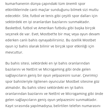
kumarhanenin dünya çapındaki tüm önemli spor
etkinliklerinde canlı maçlar sunduğunu bilmek sizi mutlu
edecektir. Site, futbol ve tenis gibi çeşitli spor dalları için
sektördeki en iyi oranlardan bazılarını sunmaktadır.
Basketbol, ​​futbol ve Amerikan futbolu gibi başka birçok
seçenek de var. Evet, Mostbet’te bir maç veya oyun devam
ederken canlı bahis oynayabilirsiniz. Bu özellik Mostbet
oyun içi bahis olarak bilinir ve birçok spor etkinliği için
mevcuttur.
Bu bahis sitesi, sektördeki en iyi bahis oranlarından
bazılarını ve NetEnt ve Microgaming gibi önde gelen
sağlayıcıların geniş bir oyun yelpazesini sunar. Çevrimiçi
spor bahisleriyle ilgilenen oyuncular Mostbet sitesine göz
atmalıdır. Bu bahis sitesi sektördeki en iyi bahis
oranlarından bazılarını ve NetEnt ve Microgaming gibi önde
gelen sağlayıcıların geniş oyun yelpazesini sunmaktadır.
Kayıt sırasında yapılmadıysa, belirtilen telefon numarasını