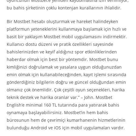
oyuncunun Mostbet’e yeniden kaydolmasına izin verilmiyor,
bu bahis şirketinin çoklu kontenjan kurallarının ihlalidir.
Bir Mostbet hesabı oluşturmak ve hareket halindeyken
platformun yeteneklerini kullanmaya başlamak için hızlı ve
basit bir yaklaşım Mostbet mobil uygulamasını indirmektir.
Kullanıcı dostu düzeni ve pratik özellikleri sayesinde
bahislerinizden ve keyif aldığınız spor etkinliklerinden
haberdar olmak için best bir yöntemdir. Mostbet bunu
kimliğinizi doğrulamak ve yasalara uygun olduğunuzdan
emin olmak için kullanabileceğinden, kayıt işlemi sırasında
gönderdiğiniz bilgilerin doğru ve güncel olduğundan emin
olmanız çok önemlidir. Çok çeşitli oyun seçenekleri, harika
teknik destek ve harika oranlar var.” – John. Mostbet
English’e minimal 160 TL tutarında para yatırarak bahis
oynamaya başlayabilirsiniz. Mostbet’in hem bahis
bürosunun hem de çevrimiçi kumarhanenin hizmetlerinin
bulunduğu Android ve iOS için mobil uygulamaları vardır.