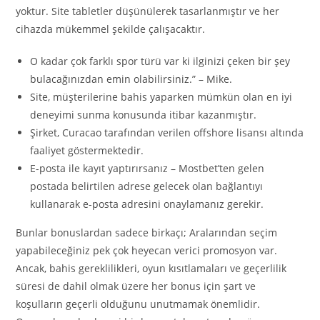
yoktur. Site tabletler düşünülerek tasarlanmıştır ve her
cihazda mükemmel şekilde çalışacaktır.
O kadar çok farklı spor türü var ki ilginizi çeken bir şey
bulacağınızdan emin olabilirsiniz.” – Mike.
Site, müşterilerine bahis yaparken mümkün olan en iyi
deneyimi sunma konusunda itibar kazanmıştır.
Şirket, Curacao tarafından verilen offshore lisansı altında
faaliyet göstermektedir.
E-posta ile kayıt yaptırırsanız – Mostbet’ten gelen
postada belirtilen adrese gelecek olan bağlantıyı
kullanarak e-posta adresini onaylamanız gerekir.
Bunlar bonuslardan sadece birkaçı; Aralarından seçim
yapabileceğiniz pek çok heyecan verici promosyon var.
Ancak, bahis gereklilikleri, oyun kısıtlamaları ve geçerlilik
süresi de dahil olmak üzere her bonus için şart ve
koşulların geçerli olduğunu unutmamak önemlidir.