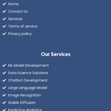
Home
Contact Us
Services
Terms of service
Privacy policy
Our Services
ML Model Development
Data Science Solutions
Chatbot Development
Large Language Model
Image Recognition
Stable Diffusion
Predictive Analytics