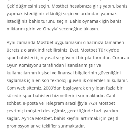
Çek’ düğmesini seçin. Mostbet hesabınıza giriş yapın, bahis
yapmak istediğiniz etkinliği seçin ve ardından yapmak
istediğiniz bahis türünü seçin. Bahis oynamak için bahis
miktarını girin ve ‘Onayla’ seçeneğine tıklayın.
Aynı zamanda Mostbet uygulamasını cihazınıza tamamen
ücretsiz olarak indirebilirsiniz. Evet, Mostbet Türkiye’de
spor bahisleri için yasal ve güvenli bir platformdur. Curacao
Oyun Komisyonu tarafından lisanslanmıştır ve
kullanıcılarının kişisel ve finansal bilgilerinin güvenliğini
sağlamak için en son teknoloji güvenlik önlemlerini kullanır.
Com web sitemiz, 2009’dan başlayarak on yıldan fazla bir
süredir spor bahisleri hizmetlerini sunmaktadır. Canlı
sohbet, e-posta ve Telegram aracılığıyla 7/24 Mostbet
çevrimiçi müşteri desteğimiz, gerektiğinde hızlı yardım
sağlar. Ayrıca Mostbet, bahis keyfini artırmak için çeşitli
promosyonlar ve teklifler sunmaktadır.