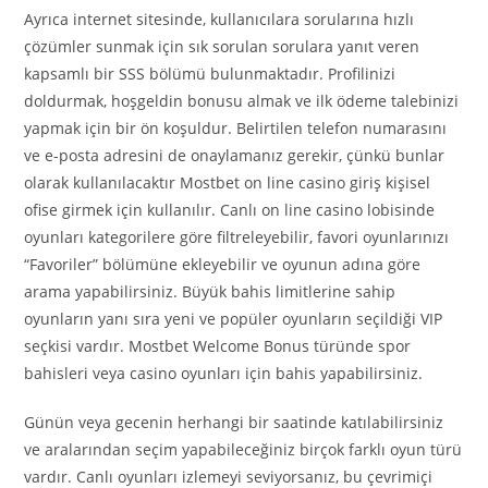
Ayrıca internet sitesinde, kullanıcılara sorularına hızlı
çözümler sunmak için sık sorulan sorulara yanıt veren
kapsamlı bir SSS bölümü bulunmaktadır. Profilinizi
doldurmak, hoşgeldin bonusu almak ve ilk ödeme talebinizi
yapmak için bir ön koşuldur. Belirtilen telefon numarasını
ve e-posta adresini de onaylamanız gerekir, çünkü bunlar
olarak kullanılacaktır Mostbet on line casino giriş kişisel
ofise girmek için kullanılır. Canlı on line casino lobisinde
oyunları kategorilere göre filtreleyebilir, favori oyunlarınızı
“Favoriler” bölümüne ekleyebilir ve oyunun adına göre
arama yapabilirsiniz. Büyük bahis limitlerine sahip
oyunların yanı sıra yeni ve popüler oyunların seçildiği VIP
seçkisi vardır. Mostbet Welcome Bonus türünde spor
bahisleri veya casino oyunları için bahis yapabilirsiniz.
Günün veya gecenin herhangi bir saatinde katılabilirsiniz
ve aralarından seçim yapabileceğiniz birçok farklı oyun türü
vardır. Canlı oyunları izlemeyi seviyorsanız, bu çevrimiçi