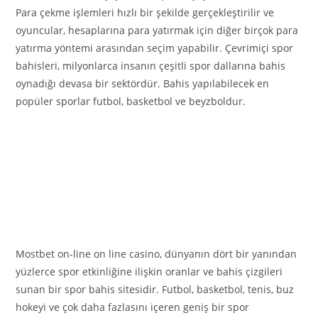
Para çekme işlemleri hızlı bir şekilde gerçekleştirilir ve
oyuncular, hesaplarına para yatırmak için diğer birçok para
yatırma yöntemi arasından seçim yapabilir. Çevrimiçi spor
bahisleri, milyonlarca insanın çeşitli spor dallarına bahis
oynadığı devasa bir sektördür. Bahis yapılabilecek en
popüler sporlar futbol, ​​basketbol ve beyzboldur.
Mostbet on-line on line casino, dünyanın dört bir yanından
yüzlerce spor etkinliğine ilişkin oranlar ve bahis çizgileri
sunan bir spor bahis sitesidir. Futbol, ​​basketbol, ​​tenis, buz
hokeyi ve çok daha fazlasını içeren geniş bir spor