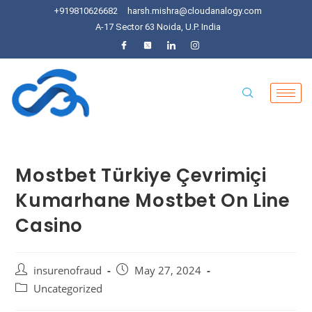
+919810626682
harsh.mishra@cloudanalogy.com
A-17 Sector 63 Noida, U.P. India
Mostbet Türkiye Çevrimiçi
Kumarhane Mostbet On Line
Casino
insurenofraud
May 27, 2024
Uncategorized