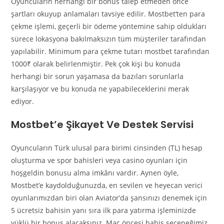
Oyuncuların herhangi bir bonus talep etmeden önce
şartları okuyup anlamaları tavsiye edilir. Mostbet‘ten para
çekme işlemi, geçerli bir ödeme yöntemine sahip oldukları
sürece lokasyona bakılmaksızın tüm müşteriler tarafından
yapılabilir. Minimum para çekme tutarı mostbet tarafından
1000₹ olarak belirlenmiştir. Pek çok kişi bu konuda
herhangi bir sorun yaşamasa da bazıları sorunlarla
karşılaşıyor ve bu konuda ne yapabileceklerini merak
ediyor.
Mostbet’e Şikayet Ve Destek Servisi
Oyuncuların Türk ulusal para birimi cinsinden (TL) hesap
oluşturma ve spor bahisleri veya casino oyunları için
hoşgeldin bonusu alma imkânı vardır. Aynen öyle,
Mostbet’e kaydolduğunuzda, en sevilen ve heyecan verici
oyunlarımızdan biri olan Aviator’da şansınızı denemek için
5 ücretsiz bahisin yanı sıra ilk para yatırma işleminizde
yüklü bir bonus alacaksınız. Maç öncesi bahis seçeneğimiz