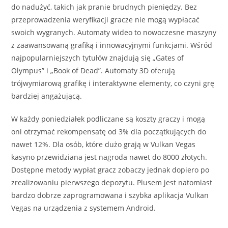
do nadużyć, takich jak pranie brudnych pieniędzy. Bez
przeprowadzenia weryfikacji gracze nie mogą wypłacać
swoich wygranych. Automaty wideo to nowoczesne maszyny
z zaawansowaną grafiką i innowacyjnymi funkcjami. Wśród
najpopularniejszych tytułów znajdują się „Gates of
Olympus” i „Book of Dead”. Automaty 3D oferują
trójwymiarową grafikę i interaktywne elementy, co czyni grę
bardziej angażującą.
W każdy poniedziałek podliczane są koszty graczy i mogą
oni otrzymać rekompensatę od 3% dla początkujących do
nawet 12%. Dla osób, które dużo grają w Vulkan Vegas
kasyno przewidziana jest nagroda nawet do 8000 złotych.
Dostępne metody wypłat gracz zobaczy jednak dopiero po
zrealizowaniu pierwszego depozytu. Plusem jest natomiast
bardzo dobrze zaprogramowana i szybka aplikacja Vulkan
Vegas na urządzenia z systemem Android.