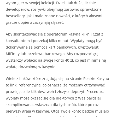
wybór gier w swojej kolekcji. Dzięki tak dużej liczbie
deweloperów, rozrywki obejmują zarówno sprawdzone
bestsellery, jak i mało znane nowości, o których aktywni
gracze dopiero zaczynają słyszeć.
Aby skontaktować się z operatorem kasyna kliknij Czat z
konsultantem i poczekaj kilka minut. Wypłaty mogą być
dokonywane za pomocą kart bankowych, kryptowalut,
MiFinity lub przelewu bankowego. Aby rozpocząć grę
wystarczy wpłacić na swoje konto 40 zł, co jest minimalną
wpłatą dozwoloną w kasynie.
Wiele z linków, które znajdują się na stronie Polskie Kasyno
to linki referencyjne, co oznacza, że możemy otrzymywać
prowizję, o ile klikniesz weń i złożysz depozyt. Procedura
wypłaty może okazać się dla niektórych z Was bardziej
skomplikowana, zwłaszcza dla tych osób, które po raz
pierwszy grają w kasynie. Otóż Twoje konto będzie musiało