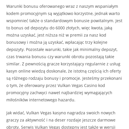
Warunki bonusu oferowanego wraz z naszym wspaniałym
kodem promocyjnym są wyjątkowo korzystne, jednak warto
wspomnieć także o standardowym bonusie powitalnym. Jest
to bonus od depozytu do 6000 złotych, więc kwota, jaką
można uzyskać, jest niższa niż w premii za nasz kod
bonusowy i można ją uzyskać, wpłacając trzy kolejne
depozyty. Pozostałe warunki, takie jak minimalny depozyt,
czas trwania bonusu czy warunki obrotu pozostają takie
similar. Z pewnością gracze korzystający regularnie z usług
kasyn online wiedzą doskonale, że istotną częścią ich oferty
są różnego rodzaju bonusy i promocje. Jesteśmy przekonani
o tym, że oferowany przez Vulkan Vegas Casino kod
promocyjny zachwyci nawet najbardziej wymagających
miłośników internetowego hazardu.
Jak widać, Vulkan Vegas kasyno nagradza swoich nowych
graczy za aktywność i na deser rozdaje jeszcze darmowe
obroty. Serwis Vulkan Vegas dostępny jest także w wersji