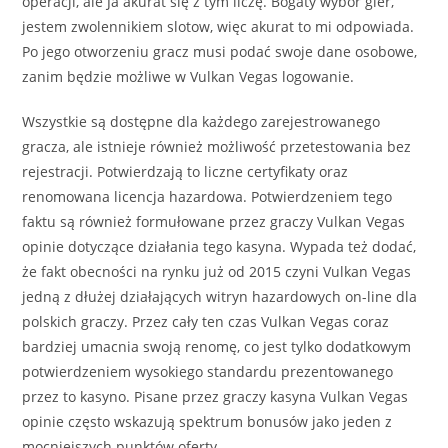
operacji, ale Ja akurat się z tym liczę. Bogaty wybór gier,
jestem zwolennikiem slotow, więc akurat to mi odpowiada.
Po jego otworzeniu gracz musi podać swoje dane osobowe,
zanim będzie możliwe w Vulkan Vegas logowanie.
Wszystkie są dostępne dla każdego zarejestrowanego
gracza, ale istnieje również możliwość przetestowania bez
rejestracji. Potwierdzają to liczne certyfikaty oraz
renomowana licencja hazardowa. Potwierdzeniem tego
faktu są również formułowane przez graczy Vulkan Vegas
opinie dotyczące działania tego kasyna. Wypada też dodać,
że fakt obecności na rynku już od 2015 czyni Vulkan Vegas
jedną z dłużej działających witryn hazardowych on-line dla
polskich graczy. Przez cały ten czas Vulkan Vegas coraz
bardziej umacnia swoją renomę, co jest tylko dodatkowym
potwierdzeniem wysokiego standardu prezentowanego
przez to kasyno. Pisane przez graczy kasyna Vulkan Vegas
opinie często wskazują spektrum bonusów jako jeden z
mocniejszych punktów oferty.