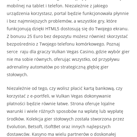
mobilnej na tablet i telefon. Niezależnie z jakiego
urządzenia korzystasz, portal będzie funkcjonowała płynnie
i bez najmniejszych problemów, a wszystkie gry, które
funkcjonują dzięki HTML5 dostosują się do Twojego ekranu.
Z bonusu 25 Euro bez depozytu możesz również skorzystać
bezpośrednio z Twojego telefonu komórkowego. Poznaj
serce raju dla graczy Vulkan Vegas Casino, gdzie wybór gier
nie ma sobie równych, oferując wszystko, od przypływu
adrenaliny automatów po strategiczną głębię gier
stołowych.
Niezależnie od tego, czy wolisz płacić kartą bankową, czy
korzystać z e-portfeli, w Vulkan Vegas dokonywanie
płatności będzie równie łatwe. Strona oferuje lojalne
warunki i wiele różnych sposobów na wpłatę lub wypłatę
środków. Kolekcja gier stołowych została stworzona przez
Evolution, Betsoft, iSoftBet oraz innych najlepszych
dostawców. Kasyno ma wielu partnerów o doskonałej