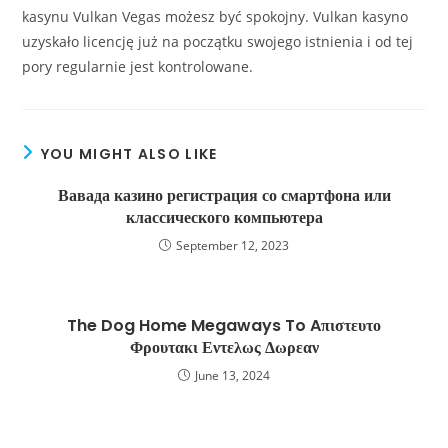
kasynu Vulkan Vegas możesz być spokojny. Vulkan kasyno
uzyskało licencję już na początku swojego istnienia i od tej
pory regularnie jest kontrolowane.
YOU MIGHT ALSO LIKE
Вавада казино регистрация со смартфона или
классического компьютера
September 12, 2023
The Dog Home Megaways To Aπιστευτο
Φρουτακι Εντελως Δωρεαν
June 13, 2024