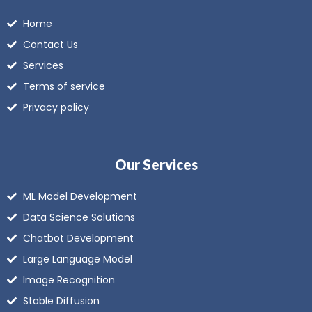
Home
Contact Us
Services
Terms of service
Privacy policy
Our Services
ML Model Development
Data Science Solutions
Chatbot Development
Large Language Model
Image Recognition
Stable Diffusion