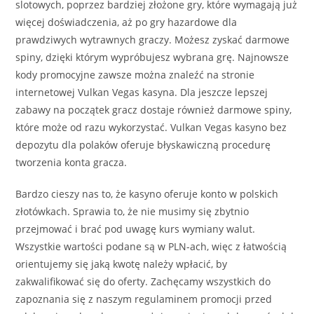
slotowych, poprzez bardziej złożone gry, które wymagają już
więcej doświadczenia, aż po gry hazardowe dla
prawdziwych wytrawnych graczy. Możesz zyskać darmowe
spiny, dzięki którym wypróbujesz wybrana grę. Najnowsze
kody promocyjne zawsze można znaleźć na stronie
internetowej Vulkan Vegas kasyna. Dla jeszcze lepszej
zabawy na początek gracz dostaje również darmowe spiny,
które może od razu wykorzystać. Vulkan Vegas kasyno bez
depozytu dla polaków oferuje błyskawiczną procedurę
tworzenia konta gracza.
Bardzo cieszy nas to, że kasyno oferuje konto w polskich
złotówkach. Sprawia to, że nie musimy się zbytnio
przejmować i brać pod uwagę kurs wymiany walut.
Wszystkie wartości podane są w PLN-ach, więc z łatwością
orientujemy się jaką kwotę należy wpłacić, by
zakwalifikować się do oferty. Zachęcamy wszystkich do
zapoznania się z naszym regulaminem promocji przed