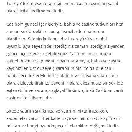
Türkiye’deki mevzuat gereği, online casino oyunları yasal
olarak kabul edilmemektedir.
Casibom güncel içerikleriyle, bahis ve casino tutkunları her
zaman sektördeki en son gelişmelerden haberdar
olabilirler. Sitenin kullanıcı dostu arayüzü ve mobil
uyumluluğu sayesinde, istediğiniz zaman istediğiniz yerden
güncel içeriklere erişebilirsiniz. Casibom’un sunduğu
kaliteli hizmet ve güvenilir oyun ortamıyla, bahis ve casino
keyfinizi en üst düzeye çıkarabilirsiniz. Yolda bile canlı
bahis seçenekleriyle bahis alabilir ve müsabakaları canlı
olarak izleyebilirsiniz. Güvenilir olarak kesintisiz bir şekilde
eğlenebilir ve kazanç sağlayabilirsiniz çünkü Casibom canlı
casino sitesi lisanslıdır.
Sitede yatırım sıklığınıza ve yatırım miktarınıza göre
kademeler vardır. Her kademeye verilen ücretsiz spinlerin
miktarı ve hangi oyunda geçerli olacakları değişmektedir.