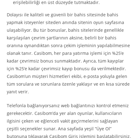
erişilebilirliği en üst düzeyde tutmaktadır.
Dolayısı ile kaliteli ve güvenli bir bahis sitesinde bahis
yapmak isteyenler siteden anında sitenin oyun sayfasına
ulaşabiliyor. Bu tür bonuslar, bahis sitelerinde genellikle
karşılaşılan çevrim şartlarının aksine, belirli bir bahis
oranına oynandıktan sonra çekim işleminin yapılabilmesine
olanak tanır. Casibom, her para yatırma işlemi için %25’e
kadar çevrimsiz bonus sunmaktadır. Ayrıca, tüm kayıplar
için %25’e kadar çevrimsiz kayıp bonusu da verilmektedir.
Casibom’un müşteri hizmetleri ekibi, e-posta yoluyla gelen
tüm sorulara ve sorunlara özenle yaklaşır ve en kısa sürede
yanıt verir.
Telefonla bağlanıyorsanız web bağlantınızı kontrol etmeniz
gerekecektir. Casibom’da yer alan oyunlar, kullanıcıların
ilgisini çeken ve eğlenceli vakit geçirmelerini sağlayan
çeşitli seçenekler sunar​​. Ana sayfada yeşil “Üye Ol”
butonuna tıklayarak Casibom Giriş işlemini başlatabilirsiniz.