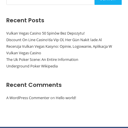
Recent Posts
Vulkan Vegas Casino 50 Spinów Bez Depozytu!
Discount On Line Casino’da Vip Ol, Her Gün Nakit İade Al
Recenzja Vulkan Vegas Kasyno: Opinie, Logowanie, Aplikacja W
Vulkan Vegas Casino
The Uk Poker Scene: An Entire Information
Underground Poker Wikipedia
Recent Comments
A WordPress Commenter
on
Hello world!