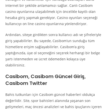
internet bir şekilde anlamamızı sağlar. Canlı Casibom
casino oyunlarına ulaşabilmek için öncelikle kayıtlı olan
hesaba giriş yapmak gerekiyor. Casino oyunları seçeneği
kullanıcıyı on line casino oyunlarına yönlendiriyor.
Ardından, siteye girdikten sonra kullanıcı adı ve şifreleriyle
giriş yapabilirler. Bu sayede, Casibom’un sunduğu tüm
hizmetlere erişim sağlayabilirler. Casibom’a giriş
yaptığınızda, üye ol seçeneğini seçerek herhangi bir belge
şartı istenmeden ve ücret ödemeden kolayca üye
olabilirsiniz.
Casibom, Casibom Güncel Giriş,
Casibom Twitter
Bahis tutkunları için Casibom güncel haberleri oldukça
değerlidir. Site, spor bahisleri alanında yaşanan son
gelişmeleri, maç öncesi analizleri ve bahis ipuçlarını içeren