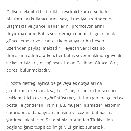
Gelişen teknoloji ile birlikte, çevrimiçi kumar ve bahis
platformları kullanıcılarına sosyal medya üzerinden de
ulaşmakta ve güncel haberlerini, promosyonlarını
duyurmaktadır. Bahis severler için önemli bilgiler, anlık
güncellemeler ve avantajlı kampanyalar bu hesap
üzerinden paylaşılmaktadır. Heyecan verici casino
dünyasına adım atarken, her bahis severin aklında güvenli
ve kesintisiz erişim sağlayacak olan Casibom Güncel Giriş
adresi bulunmaktadır.
E-posta desteği ayrıca belge veya ek dosyaları da
göndermenize olanak sağlar. Örneğin, belirli bir sorunu
açıklamak için ekran görüntüsü veya fatura gibi belgeleri e-
posta ile gönderebilirsiniz. Bu, müşteri hizmetleri ekibinin
sorununuzu daha iyi anlamasına ve çözüm bulmasına
yardımcı olabilirler. Sistemimiz tarafından Türkiye’den
bağlandığınız tespit edilmiştir. Bilginize sunarız ki,