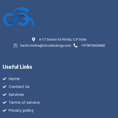
A-17 Sector 63 Noida, U.P. India
harsh.mishra@cloudanalogy.com
+919810626682
Useful Links
Home
Contact Us
Services
Terms of service
Privacy policy