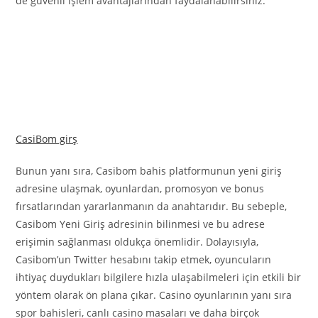
de güvenli işlem avantajlarından faydalanabilirsiniz.
CasiBom girş
Bunun yanı sıra, Casibom bahis platformunun yeni giriş
adresine ulaşmak, oyunlardan, promosyon ve bonus
fırsatlarından yararlanmanın da anahtarıdır. Bu sebeple,
Casibom Yeni Giriş adresinin bilinmesi ve bu adrese
erişimin sağlanması oldukça önemlidir. Dolayısıyla,
Casibom’un Twitter hesabını takip etmek, oyuncuların
ihtiyaç duydukları bilgilere hızla ulaşabilmeleri için etkili bir
yöntem olarak ön plana çıkar. Casino oyunlarının yanı sıra
spor bahisleri, canlı casino masaları ve daha birçok