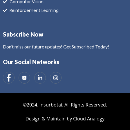
Computer Vision
Reinforcement Learning
Subscribe Now
Don’t miss our future updates! Get Subscribed Today!
Our Social Networks
©2024. Insurbotai. All Rights Reserved.
Design & Maintain by Cloud Analogy