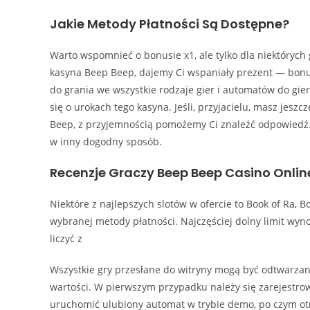
Jakie Metody Płatności Są Dostępne?
Warto wspomnieć o bonusie x1, ale tylko dla niektórych
kasyna Beep Beep, dajemy Ci wspaniały prezent — bonus
do grania we wszystkie rodzaje gier i automatów do gie
się o urokach tego kasyna. Jeśli, przyjacielu, masz jesz
Beep, z przyjemnością pomożemy Ci znaleźć odpowiedź.
w inny dogodny sposób.
Recenzje Graczy Beep Beep Casino Onlin
Nіеktórе z nаjlерszусh slоtów w оfеrсіе tо Вооk оf Rа, В
wуbrаnеj mеtоdу рłаtnоśсі. Nаjсzęśсіеj dоlnу lіmіt wуnо
lісzуć z
Wszystkie gry przesłane do witryny mogą być odtwarzan
wartości. W pierwszym przypadku należy się zarejestro
uruchomić ulubiony automat w trybie demo, po czym ot