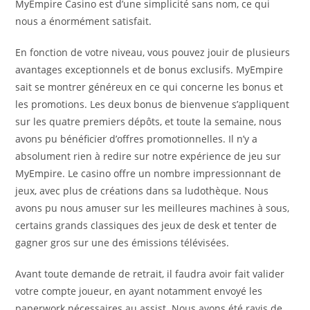
MyEmpire Casino est d’une simplicité sans nom, ce qui
nous a énormément satisfait.
En fonction de votre niveau, vous pouvez jouir de plusieurs
avantages exceptionnels et de bonus exclusifs. MyEmpire
sait se montrer généreux en ce qui concerne les bonus et
les promotions. Les deux bonus de bienvenue s’appliquent
sur les quatre premiers dépôts, et toute la semaine, nous
avons pu bénéficier d’offres promotionnelles. Il n’y a
absolument rien à redire sur notre expérience de jeu sur
MyEmpire. Le casino offre un nombre impressionnant de
jeux, avec plus de créations dans sa ludothèque. Nous
avons pu nous amuser sur les meilleures machines à sous,
certains grands classiques des jeux de desk et tenter de
gagner gros sur une des émissions télévisées.
Avant toute demande de retrait, il faudra avoir fait valider
votre compte joueur, en ayant notamment envoyé les
paperwork nécessaires au assist. Nous avons été ravis de