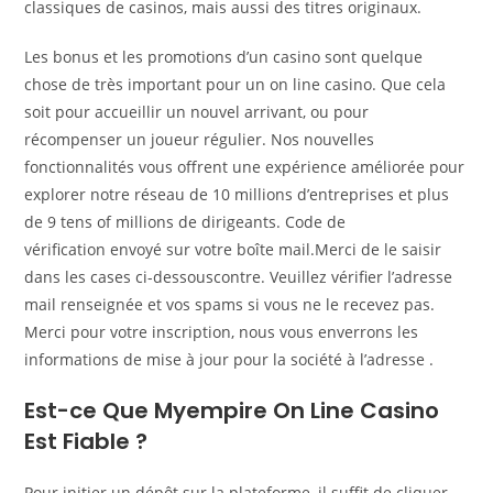
classiques de casinos, mais aussi des titres originaux.
Les bonus et les promotions d’un casino sont quelque
chose de très important pour un on line casino. Que cela
soit pour accueillir un nouvel arrivant, ou pour
récompenser un joueur régulier. Nos nouvelles
fonctionnalités vous offrent une expérience améliorée pour
explorer notre réseau de 10 millions d’entreprises et plus
de 9 tens of millions de dirigeants. Code de
vérification envoyé sur votre boîte mail.Merci de le saisir
dans les cases ci-dessouscontre. Veuillez vérifier l’adresse
mail renseignée et vos spams si vous ne le recevez pas.
Merci pour votre inscription, nous vous enverrons les
informations de mise à jour pour la société à l’adresse .
Est-ce Que Myempire On Line Casino
Est Fiable ?
Pour initier un dépôt sur la plateforme, il suffit de cliquer