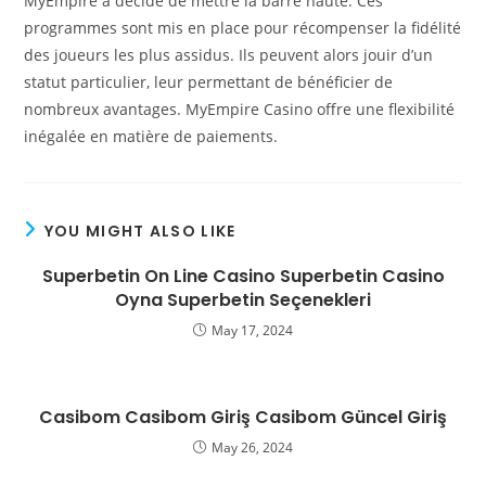
MyEmpire a décidé de mettre la barre haute. Ces
programmes sont mis en place pour récompenser la fidélité
des joueurs les plus assidus. Ils peuvent alors jouir d’un
statut particulier, leur permettant de bénéficier de
nombreux avantages. MyEmpire Casino offre une flexibilité
inégalée en matière de paiements.
YOU MIGHT ALSO LIKE
Superbetin On Line Casino Superbetin Casino
Oyna Superbetin Seçenekleri
May 17, 2024
Casibom Casibom Giriş Casibom Güncel Giriş
May 26, 2024