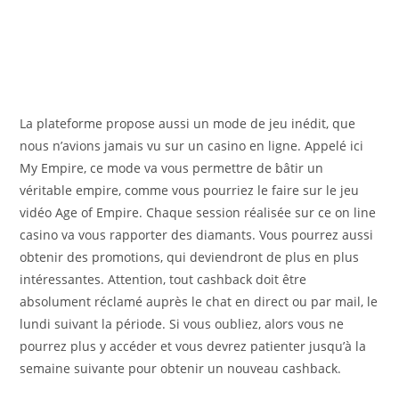
La plateforme propose aussi un mode de jeu inédit, que
nous n’avions jamais vu sur un casino en ligne. Appelé ici
My Empire, ce mode va vous permettre de bâtir un
véritable empire, comme vous pourriez le faire sur le jeu
vidéo Age of Empire. Chaque session réalisée sur ce on line
casino va vous rapporter des diamants. Vous pourrez aussi
obtenir des promotions, qui deviendront de plus en plus
intéressantes. Attention, tout cashback doit être
absolument réclamé auprès le chat en direct ou par mail, le
lundi suivant la période. Si vous oubliez, alors vous ne
pourrez plus y accéder et vous devrez patienter jusqu’à la
semaine suivante pour obtenir un nouveau cashback.