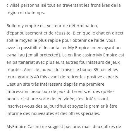
civilisé personnalisé tout en traversant les frontières de la
région et du temps.
Build my empire est vecteur de détermination,
d’épanouissement et de réussite. Bien que le chat en direct
soit le moyen le plus rapide pour obtenir de l’aide, vous
avez la possibilité de contacter My Empire en envoyant un
e-mail au [email protected]. Le on line casino My Empire est
en partenariat avec plusieurs autres fournisseurs de jeux
réputés. Ainsi, le joueur doit miser le bonus 35 fois et les
tours gratuits 40 fois avant de retirer les positive aspects.
C’est un site très intéressant d’après ma première
impression, beaucoup de jeux différents, et des quêtes
bonus, c’est une sorte de jeu vidéo, c’est intéressant.
Inscrivez-vous dès aujourd’hui et soyez le premier à être
informé des nouveautés et des offres spéciales.
MyEmpire Casino ne suggest pas une, mais deux offres de