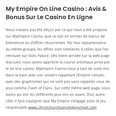
My Empire On Line Casino : Avis &
Bonus Sur Le Casino En Ligne
Nous n’avons pas été déçus par ce qui nous a été proposé
sur MyEmpire Casino, que ce soit en termes de bonus de
bienvenue ou d’offres récurrentes. Par leur appartenance
au même groupe, les offres sont similaires à celles que l’on
retrouve sur Slots Palace. Dès notre arrivée sur la web page
d’accueil, nous avons apprécié la course artistique prise par
le on line casino. MyEmpire Casino nous a tout de suite mis
dans le bain avec son univers rappelant l’Empire romain,
avec des graphismes qui ne sont pas sans rappeler ceux de
jeux comme Clash of Clans. Sur cette même web page, nous
avons pu voir les différents jeux mis en avant. D’un autre
côté, il faut souligner que My Empire s’engage pour le jeu
responsable.
www.christchurchparishdayschool.com