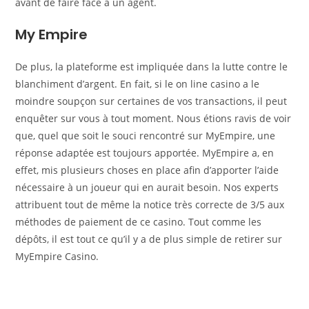
avant de faire face à un agent.
My Empire
De plus, la plateforme est impliquée dans la lutte contre le
blanchiment d’argent. En fait, si le on line casino a le
moindre soupçon sur certaines de vos transactions, il peut
enquêter sur vous à tout moment. Nous étions ravis de voir
que, quel que soit le souci rencontré sur MyEmpire, une
réponse adaptée est toujours apportée. MyEmpire a, en
effet, mis plusieurs choses en place afin d’apporter l’aide
nécessaire à un joueur qui en aurait besoin. Nos experts
attribuent tout de même la notice très correcte de 3/5 aux
méthodes de paiement de ce casino. Tout comme les
dépôts, il est tout ce qu’il y a de plus simple de retirer sur
MyEmpire Casino.