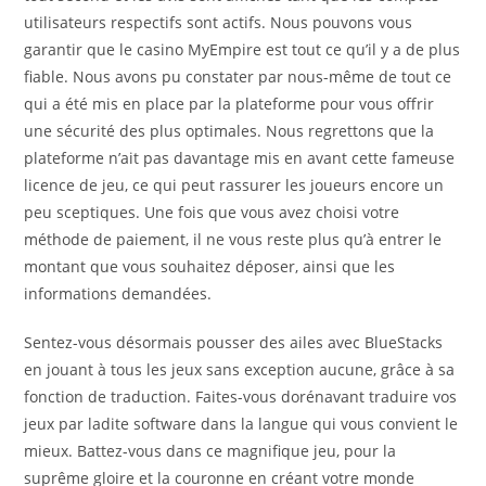
utilisateurs respectifs sont actifs. Nous pouvons vous
garantir que le casino MyEmpire est tout ce qu’il y a de plus
fiable. Nous avons pu constater par nous-même de tout ce
qui a été mis en place par la plateforme pour vous offrir
une sécurité des plus optimales. Nous regrettons que la
plateforme n’ait pas davantage mis en avant cette fameuse
licence de jeu, ce qui peut rassurer les joueurs encore un
peu sceptiques. Une fois que vous avez choisi votre
méthode de paiement, il ne vous reste plus qu’à entrer le
montant que vous souhaitez déposer, ainsi que les
informations demandées.
Sentez-vous désormais pousser des ailes avec BlueStacks
en jouant à tous les jeux sans exception aucune, grâce à sa
fonction de traduction. Faites-vous dorénavant traduire vos
jeux par ladite software dans la langue qui vous convient le
mieux. Battez-vous dans ce magnifique jeu, pour la
suprême gloire et la couronne en créant votre monde