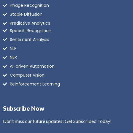
Image Recognition
Stable Diffusion
Predictive Analytics
Speech Recognition
Sentiment Analysis
NLP
NER
AI-driven Automation
Computer Vision
Reinforcement Learning
Subscribe Now
Don’t miss our future updates! Get Subscribed Today!