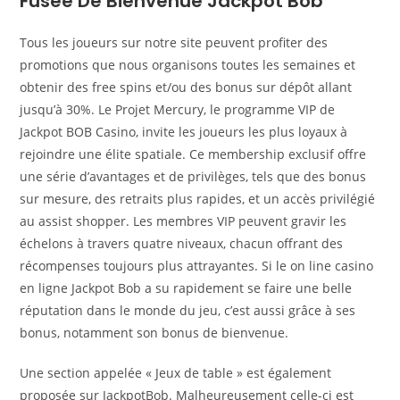
Fusée De Bienvenue Jackpot Bob
Tous les joueurs sur notre site peuvent profiter des
promotions que nous organisons toutes les semaines et
obtenir des free spins et/ou des bonus sur dépôt allant
jusqu’à 30%. Le Projet Mercury, le programme VIP de
Jackpot BOB Casino, invite les joueurs les plus loyaux à
rejoindre une élite spatiale. Ce membership exclusif offre
une série d’avantages et de privilèges, tels que des bonus
sur mesure, des retraits plus rapides, et un accès privilégié
au assist shopper. Les membres VIP peuvent gravir les
échelons à travers quatre niveaux, chacun offrant des
récompenses toujours plus attrayantes. Si le on line casino
en ligne Jackpot Bob a su rapidement se faire une belle
réputation dans le monde du jeu, c’est aussi grâce à ses
bonus, notamment son bonus de bienvenue.
Une section appelée « Jeux de table » est également
proposée sur JackpotBob. Malheureusement celle-ci est