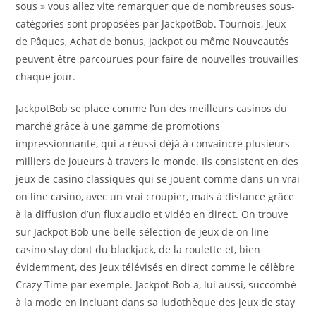
sous » vous allez vite remarquer que de nombreuses sous-
catégories sont proposées par JackpotBob. Tournois, Jeux
de Pâques, Achat de bonus, Jackpot ou même Nouveautés
peuvent être parcourues pour faire de nouvelles trouvailles
chaque jour.
JackpotBob se place comme l’un des meilleurs casinos du
marché grâce à une gamme de promotions
impressionnante, qui a réussi déjà à convaincre plusieurs
milliers de joueurs à travers le monde. Ils consistent en des
jeux de casino classiques qui se jouent comme dans un vrai
on line casino, avec un vrai croupier, mais à distance grâce
à la diffusion d’un flux audio et vidéo en direct. On trouve
sur Jackpot Bob une belle sélection de jeux de on line
casino stay dont du blackjack, de la roulette et, bien
évidemment, des jeux télévisés en direct comme le célèbre
Crazy Time par exemple. Jackpot Bob a, lui aussi, succombé
à la mode en incluant dans sa ludothèque des jeux de stay