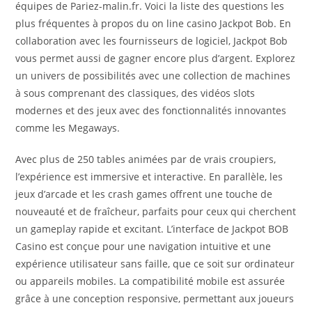
équipes de Pariez-malin.fr. Voici la liste des questions les
plus fréquentes à propos du on line casino Jackpot Bob. En
collaboration avec les fournisseurs de logiciel, Jackpot Bob
vous permet aussi de gagner encore plus d’argent. Explorez
un univers de possibilités avec une collection de machines
à sous comprenant des classiques, des vidéos slots
modernes et des jeux avec des fonctionnalités innovantes
comme les Megaways.
Avec plus de 250 tables animées par de vrais croupiers,
l’expérience est immersive et interactive. En parallèle, les
jeux d’arcade et les crash games offrent une touche de
nouveauté et de fraîcheur, parfaits pour ceux qui cherchent
un gameplay rapide et excitant. L’interface de Jackpot BOB
Casino est conçue pour une navigation intuitive et une
expérience utilisateur sans faille, que ce soit sur ordinateur
ou appareils mobiles. La compatibilité mobile est assurée
grâce à une conception responsive, permettant aux joueurs