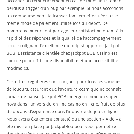
accorder un remboursement en cas de fonds injustement
perdus à trigger d’un bug par exemple. Si nous accordons
un remboursement, la transaction sera effectuée sur le
même mode de paiement utilisé lors du dépôt. De
nombreux joueurs ont partagé leur satisfaction quant à la
rapidité des réponses et la qualité de l’accompagnement
reçu, soulignant l’excellence du help shopper de Jackpot
BOB. L’assistance clientèle chez Jackpot BOB Casino est
conçue pour offrir une disponibilité et une accessibilité
maximales.
Ces offres régulières sont conçues pour tous les varieties
de joueurs, assurant que l’aventure cosmique ne connaît
jamais de pause. Jackpot BOB émerge comme un super
nova dans l’univers du on line casino en ligne, fruit de plus
de dix ans d’expérience dans l’industrie du jeu en ligne.
Nous avons également constaté qu’une section « Aide » a
été mise en place par JackpotBob pour vous permettre
d’avoir accès à tout second à une banque d’informations