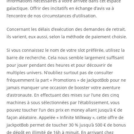
informations nécessaires à votre arrivée dans cet espace
galactique. Offrir des incitatifs en échange d’avis va à
l’encontre de nos circumstances d’utilisation.
Concernant les délais d’exécution des demandes de retrait,
ils varient, eux aussi, selon la méthode de paiement choisie.
Si vous connaissez le nom de votre slot préférée, utilisez la
barre de recherche. Cela nous semble largement suffisant
pour jouer pendant des heures et pour découvrir de
multiples univers. N’oubliez surtout pas de consulter
fréquemment la part « Promotions » de JackpotBob pour ne
jamais manquer une occasion de booster votre aventure
d’astronaute. En effectuant des mises sur l’une des cinq
machines à sous sélectionnées par l’établissement, vous
pouvez toucher l’un des prix en money allant jusqu’à € de
façon aléatoire. Appelée « Infinite Milkway », cette offre de
JackpotBob permet de toucher 30 % jusqu’à 500 € de bonus
de dépôt en illimité de 16h à minuit. En arrivant chez