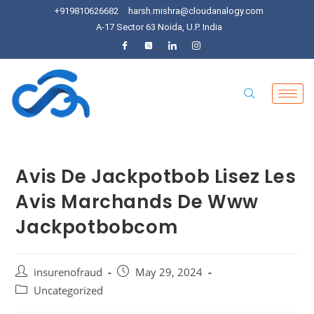
+919810626682
harsh.mishra@cloudanalogy.com
A-17 Sector 63 Noida, U.P. India
Avis De Jackpotbob Lisez Les
Avis Marchands De Www
Jackpotbobcom
insurenofraud
May 29, 2024
Uncategorized