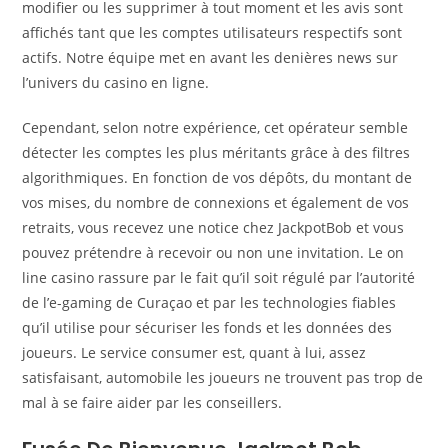
modifier ou les supprimer à tout moment et les avis sont
affichés tant que les comptes utilisateurs respectifs sont
actifs. Notre équipe met en avant les denières news sur
l’univers du casino en ligne.
Cependant, selon notre expérience, cet opérateur semble
détecter les comptes les plus méritants grâce à des filtres
algorithmiques. En fonction de vos dépôts, du montant de
vos mises, du nombre de connexions et également de vos
retraits, vous recevez une notice chez JackpotBob et vous
pouvez prétendre à recevoir ou non une invitation. Le on
line casino rassure par le fait qu’il soit régulé par l’autorité
de l’e-gaming de Curaçao et par les technologies fiables
qu’il utilise pour sécuriser les fonds et les données des
joueurs. Le service consumer est, quant à lui, assez
satisfaisant, automobile les joueurs ne trouvent pas trop de
mal à se faire aider par les conseillers.