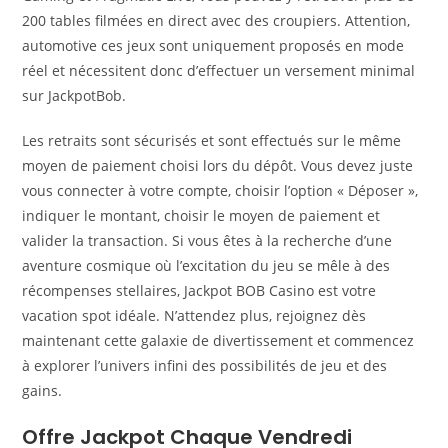
200 tables filmées en direct avec des croupiers. Attention,
automotive ces jeux sont uniquement proposés en mode
réel et nécessitent donc d’effectuer un versement minimal
sur JackpotBob.
Les retraits sont sécurisés et sont effectués sur le même
moyen de paiement choisi lors du dépôt. Vous devez juste
vous connecter à votre compte, choisir l’option « Déposer »,
indiquer le montant, choisir le moyen de paiement et
valider la transaction. Si vous êtes à la recherche d’une
aventure cosmique où l’excitation du jeu se mêle à des
récompenses stellaires, Jackpot BOB Casino est votre
vacation spot idéale. N’attendez plus, rejoignez dès
maintenant cette galaxie de divertissement et commencez
à explorer l’univers infini des possibilités de jeu et des
gains.
Offre Jackpot Chaque Vendredi