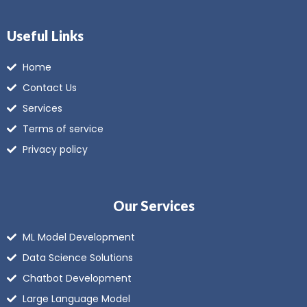
Useful Links
Home
Contact Us
Services
Terms of service
Privacy policy
Our Services
ML Model Development
Data Science Solutions
Chatbot Development
Large Language Model