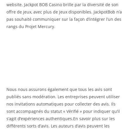
website. Jackpot BOB Casino brille par la diversité de son
offre de jeux, avec plus de jeux disponibles. JackpotBob n’a
pas souhaité communiquer sur la façon d’intégrer l’un des
rangs du Projet Mercury.
Nous nous assurons également que tous les avis sont
publiés sans modération. Les entreprises peuvent utiliser
nos invitations automatiques pour collecter des avis. Ils
sont accompagnés du statut « Vérifié » pour indiquer qu’il
s’agit d’expériences authentiques.En savoir plus sur les
différents sorts d’avis. Les auteurs d’avis peuvent les