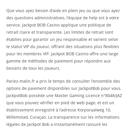
Que vous ayez besoin d’aide en plein jeu ou que vous ayez
des questions administratives, l’équipe de help est à votre
service. Jackpot BOB Casino applique une politique de
retrait claire et transparente. Les limites de retrait sont
établies pour garantir un jeu responsable et varient selon
le statut VIP du joueur, offrant des situations plus flexibles
pour les membres VIP. Jackpot BOB Casino offre une large
gamme de méthodes de paiement pour répondre aux
besoins de tous les joueurs.
Pariez-malin.fr a pris le temps de consulter l’ensemble des
options de paiement disponibles sur JackpotBob pour vous.
JackpotBob possède une Master Gaming Licence n°8048/JAZ
que vous pouvez vérifier en pied de web page, et est un
établissement enregistré à l’adresse Korporaalweg 10,
Willemstad, Curaçao. La transparence sur les informations
légales de Jackpot Bob a instantanément rassuré les