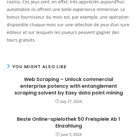
casino. Ces jeux sont, en effet, très appréciés aujourd’hui,
automobile ils offrent une belle expérience immersive. Le
bonus fournisseur du mois est, par exemple, une opération
disponible chaque mois sur une sélection de jeux d’un sure
éditeur et sur lesquels les joueurs peuvent gagner des
tours gratuits.
YOU MIGHT ALSO LIKE
Web Scraping – Unlock commercial
enterprise potency with entanglement
scraping solvent by Easy data point mining
July 27, 2024
Beste Online-spielothek 50 Freispiele Ab 1
Einzahlung
June 5, 2024