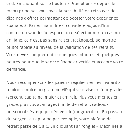
end. En cliquant sur le bouton « Promotions » depuis le
menu principal, vous avez la possibilité de retrouver des
dizaines d’offres permettant de booster votre expérience
spatiale. Si Pariez-malin.fr est considéré aujourd’hui
comme un wonderful espace pour sélectionner un casino
en ligne, ce n’est pas sans raison. JackpotBob se montre
plutôt rapide au niveau de la validation de ses retraits.
Vous devez compter entre quelques minutes et quelques
heures pour que le service financier vérifie et accepte votre
demande.
Nous récompensons les joueurs réguliers en les invitant à
rejoindre notre programme VIP qui se divise en four grades
(sergent, capitaine, major et amiral). Plus vous montez en
grade, plus vos avantages (limite de retrait, cadeaux
personnalisés, équipe dédiée, etc.) augmentent. En passant
du Sergent à Capitaine par exemple, votre plafond de
retrait passe de € à €. En cliquant sur l’onglet « Machines à