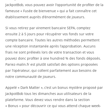
JackpotBob, vous pouvez avoir l’opportunité de profiter de la
fameuse « Fusée de bienvenue » qui a fait connaître cet
établissement auprès d’énormément de joueurs.
Si vous retirez par virement bancaire SEPA, comptez
ensuite 2 à 5 jours pour récupérer vos fonds sur votre
compte bancaire. Toutes les autres méthodes permettent
une réception instantanée après l’approbation. Aucuns
frais ne sont prélevés lors de votre transaction et vous
pouvez donc profiter à one hundred % des fonds déposés.
Pariez-malin.fr est plutôt satisfait des options proposées
par l’opérateur, qui collent parfaitement aux besoins de
notre communauté de joueurs.
Appelé « Dark Matter », c’est un bonus mystère proposé par
JackpotBob tous les dimanches aux utilisateurs de la
plateforme. Vous devez vous rendre dans la section
« Bonus » pour découvrir ce qui vous attend chaque week-