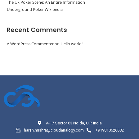
The Uk Poker Scene: An Entire Information
Underground Poker Wikipedia
Recent Comments
A WordPress Commenter
on
Hello world!
A-17 Sector 63 Noida, U.P. India
harsh.mishra@cloudanalogy.com
+919810626682