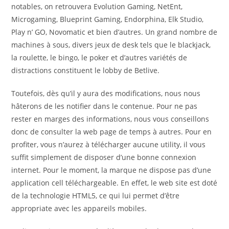
notables, on retrouvera Evolution Gaming, NetEnt,
Microgaming, Blueprint Gaming, Endorphina, Elk Studio,
Play n’ GO, Novomatic et bien d’autres. Un grand nombre de
machines à sous, divers jeux de desk tels que le blackjack,
la roulette, le bingo, le poker et d’autres variétés de
distractions constituent le lobby de Betlive.
Toutefois, dès qu’il y aura des modifications, nous nous
hâterons de les notifier dans le contenue. Pour ne pas
rester en marges des informations, nous vous conseillons
donc de consulter la web page de temps à autres. Pour en
profiter, vous n’aurez à télécharger aucune utility, il vous
suffit simplement de disposer d’une bonne connexion
internet. Pour le moment, la marque ne dispose pas d’une
application cell téléchargeable. En effet, le web site est doté
de la technologie HTML5, ce qui lui permet d’être
appropriate avec les appareils mobiles.