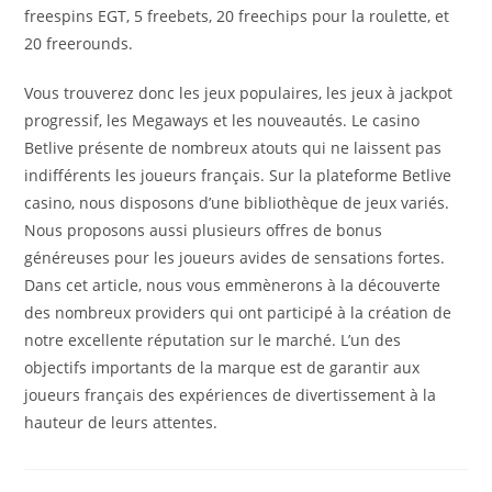
freespins EGT, 5 freebets, 20 freechips pour la roulette, et
20 freerounds.
Vous trouverez donc les jeux populaires, les jeux à jackpot
progressif, les Megaways et les nouveautés. Le casino
Betlive présente de nombreux atouts qui ne laissent pas
indifférents les joueurs français. Sur la plateforme Betlive
casino, nous disposons d’une bibliothèque de jeux variés.
Nous proposons aussi plusieurs offres de bonus
généreuses pour les joueurs avides de sensations fortes.
Dans cet article, nous vous emmènerons à la découverte
des nombreux providers qui ont participé à la création de
notre excellente réputation sur le marché. L’un des
objectifs importants de la marque est de garantir aux
joueurs français des expériences de divertissement à la
hauteur de leurs attentes.