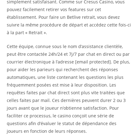
simplement satisfaisant. Comme sur Cresus Casino, vous
pouvez facilement retirer vos features sur cet
établissement. Pour faire un Betlive retrait, vous devez
suivre la même procédure de départ et accédez cette fois-ci
à la part « Retrait ».
Cette équipe, connue sous le nom d’assistance clientèle,
peut être contactée 24h/24 et 7j/7 par chat en direct ou par
courrier électronique à l’adresse [email protected]. De plus,
pour aider les parieurs qui recherchent des réponses
automatiques, une liste contenant les questions les plus
fréquemment posées est mise à leur disposition. Les
requêtes faites par chat direct sont plus vite traitées que
celles faites par mail. Ces dernières peuvent durer 2 ou 3
jours avant que le joueur n’obtienne satisfaction. Pour
faciliter ce processus, le casino conçoit une série de
questions afin d’évaluer le statut de dépendance des
joueurs en fonction de leurs réponses.