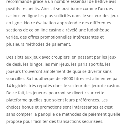
recommandé grâce à un nombre essential de Betlive avis
positifs recueillis. Ainsi, il se positionne comme l’un des
casinos en ligne les plus sollicités dans le secteur des jeux
en ligne. Notre évaluation approfondie des différentes
sections de ce on line casino a révélé une ludothèque
variée, des offres promotionnelles intéressantes et
plusieurs méthodes de paiement.
Des slots aux jeux avec croupiers, en passant par les jeux
de desk, les bingos, les mini-jeux, les paris sportifs, les
joueurs trouveront amplement de quoi se divertir sans
sourciller. Sa ludothèque de +8000 titres est alimentée par
14 logiciels très réputés dans le secteur des jeux de casino.
De ce fait, les joueurs pourront se divertir sur cette
plateforme quelles que soient leurs préférences. Les
choices bonus et promotions sont intéressantes et c’est
sans compter la panoplie de méthodes de paiement qu’elle
propose pour faciliter des transactions sécurisées.