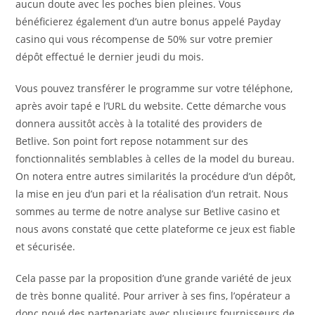
aucun doute avec les poches bien pleines. Vous
bénéficierez également d’un autre bonus appelé Payday
casino qui vous récompense de 50% sur votre premier
dépôt effectué le dernier jeudi du mois.
Vous pouvez transférer le programme sur votre téléphone,
après avoir tapé e l’URL du website. Cette démarche vous
donnera aussitôt accès à la totalité des providers de
Betlive. Son point fort repose notamment sur des
fonctionnalités semblables à celles de la model du bureau.
On notera entre autres similarités la procédure d’un dépôt,
la mise en jeu d’un pari et la réalisation d’un retrait. Nous
sommes au terme de notre analyse sur Betlive casino et
nous avons constaté que cette plateforme ce jeux est fiable
et sécurisée.
Cela passe par la proposition d’une grande variété de jeux
de très bonne qualité. Pour arriver à ses fins, l’opérateur a
donc noué des partenariats avec plusieurs fournisseurs de