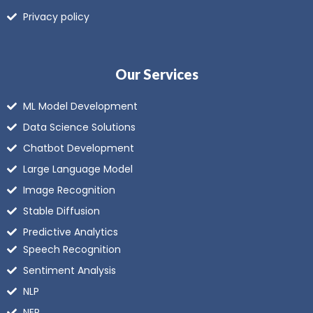
Privacy policy
Our Services
ML Model Development
Data Science Solutions
Chatbot Development
Large Language Model
Image Recognition
Stable Diffusion
Predictive Analytics
Speech Recognition
Sentiment Analysis
NLP
NER