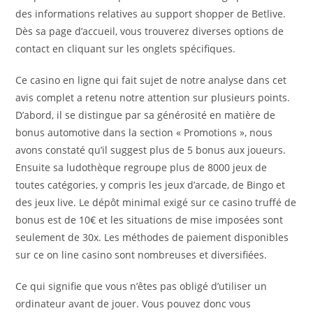
des informations relatives au support shopper de Betlive.
Dès sa page d’accueil, vous trouverez diverses options de
contact en cliquant sur les onglets spécifiques.
Ce casino en ligne qui fait sujet de notre analyse dans cet
avis complet a retenu notre attention sur plusieurs points.
D’abord, il se distingue par sa générosité en matière de
bonus automotive dans la section « Promotions », nous
avons constaté qu’il suggest plus de 5 bonus aux joueurs.
Ensuite sa ludothèque regroupe plus de 8000 jeux de
toutes catégories, y compris les jeux d’arcade, de Bingo et
des jeux live. Le dépôt minimal exigé sur ce casino truffé de
bonus est de 10€ et les situations de mise imposées sont
seulement de 30x. Les méthodes de paiement disponibles
sur ce on line casino sont nombreuses et diversifiées.
Ce qui signifie que vous n’êtes pas obligé d’utiliser un
ordinateur avant de jouer. Vous pouvez donc vous