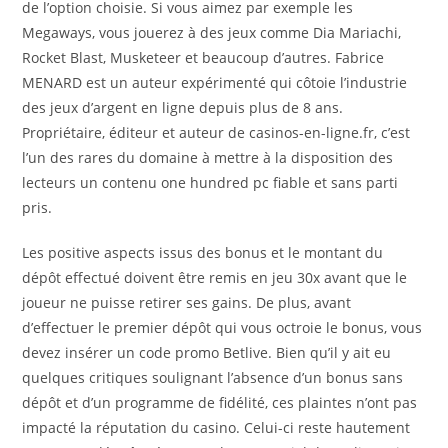
de l’option choisie. Si vous aimez par exemple les
Megaways, vous jouerez à des jeux comme Dia Mariachi,
Rocket Blast, Musketeer et beaucoup d’autres. Fabrice
MENARD est un auteur expérimenté qui côtoie l’industrie
des jeux d’argent en ligne depuis plus de 8 ans.
Propriétaire, éditeur et auteur de casinos-en-ligne.fr, c’est
l’un des rares du domaine à mettre à la disposition des
lecteurs un contenu one hundred pc fiable et sans parti
pris.
Les positive aspects issus des bonus et le montant du
dépôt effectué doivent être remis en jeu 30x avant que le
joueur ne puisse retirer ses gains. De plus, avant
d’effectuer le premier dépôt qui vous octroie le bonus, vous
devez insérer un code promo Betlive. Bien qu’il y ait eu
quelques critiques soulignant l’absence d’un bonus sans
dépôt et d’un programme de fidélité, ces plaintes n’ont pas
impacté la réputation du casino. Celui-ci reste hautement