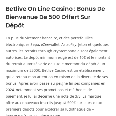
Betlive On Line Casino : Bonus De
Bienvenue De 500 Offert Sur
Dépôt
En plus du virement bancaire, et des portefeuilles
électroniques Sepa, eZeewallet, AstroPay, Jeton et quelques
autres, les retraits through cryptomonnaie sont également
autorisés. Le dépôt minimum exigé est de 10€ et le montant
du retrait autorisé varie de 10x le montant du dépôt à un
maximum de 2500€. Betlive Casino est un établissement
qui a retenu mon attention en raison de la diversité de ses
bonus. Après avoir passé au peigne fin ses companies en
2024, notamment ses promotions et méthodes de
paiement, je lui ai décerné une note de 3/5. La marque
offre aux nouveaux inscrits jusqu’à 500€ sur leurs deux
premiers dépôts pour explorer sa ludothèque de +
jeux.
www.francavillalmare.com