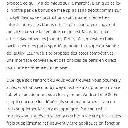
propose ce qu’il y a de mieux sur le marché. Bien que celle-
ci n’offre pas de bonus de free spins sans dépôt comme sur
Lucky8 Casino, ses promotions sont quand même très
intéressantes. Les bonus offerts par l’opérateur couvrent
tous les jours de la semaine, ce qui est favorable pour
attirer davantage les joueurs. BetLiveCasino est le choix
parfait pour les paris sportifs pendant la Coupe du Monde
de Rugby. Leur web site propose des cotes compétitives,
une interface conviviale, et des choices de paris en direct
pour une expérience immersive.
Quel que soit l’endroit où vous vous trouvez, vous pourrez y
accéder à tout second by way of votre smartphone ou votre
tablette fonctionnant sous les systèmes Android et iOS. En
ce qui concerne les dépôts, ils sont instantanés et aucun
frais supplémentaire n’y est appliqué. Par contre les
retraits sont traités en seventy two heures voire plus, et des
frais supplémentaires peuvent y être appliqués en fonction