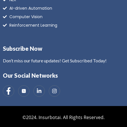
AI-driven Automation
Computer Vision
Reinforcement Learning
Subscribe Now
Don’t miss our future updates! Get Subscribed Today!
Our Social Networks
©2024. Insurbotai. All Rights Reserved.