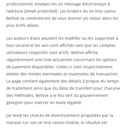
professionnel, envoyez-les un message électronique à
l’adresse [email protected]. Les brokers du on line casino
Betlive se contenteront de vous donner un retour dans les
plus brefs délais.
Les auteurs d’avis peuvent les modifier ou les supprimer à
tout second et les avis sont affichés tant que les comptes
utilisateurs respectifs sont actifs. Betlive affiche
régulièrement une liste actualisée concernant les options
de paiement disponibles. Celles-ci sont respectivement
dotées des limites minimales et maximales de transaction.
La page contient également des détails à propos du temps
de traitement ainsi que du délai de transfert pour chacune
des méthodes. Betlive a le feu vert du gouvernement
géorgien pour exercer en toute légalité.
J’ai testé les choices de divertissement proposées par la
marque sur son on line casino mobile, le résultat est