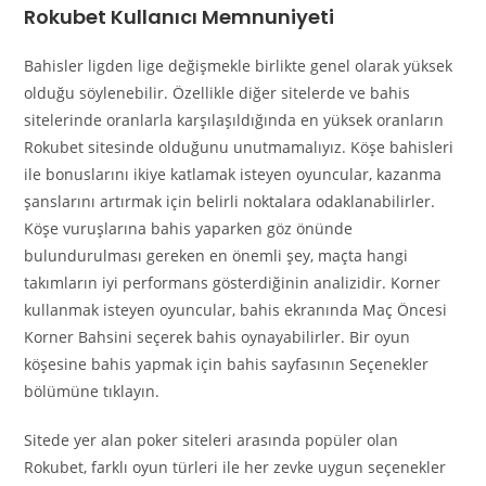
Rokubet Kullanıcı Memnuniyeti
Bahisler ligden lige değişmekle birlikte genel olarak yüksek
olduğu söylenebilir. Özellikle diğer sitelerde ve bahis
sitelerinde oranlarla karşılaşıldığında en yüksek oranların
Rokubet sitesinde olduğunu unutmamalıyız. Köşe bahisleri
ile bonuslarını ikiye katlamak isteyen oyuncular, kazanma
şanslarını artırmak için belirli noktalara odaklanabilirler.
Köşe vuruşlarına bahis yaparken göz önünde
bulundurulması gereken en önemli şey, maçta hangi
takımların iyi performans gösterdiğinin analizidir. Korner
kullanmak isteyen oyuncular, bahis ekranında Maç Öncesi
Korner Bahsini seçerek bahis oynayabilirler. Bir oyun
köşesine bahis yapmak için bahis sayfasının Seçenekler
bölümüne tıklayın.
Sitede yer alan poker siteleri arasında popüler olan
Rokubet, farklı oyun türleri ile her zevke uygun seçenekler