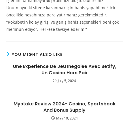
işlemini tamamlayarak profilinizi oluşturabilirsiniz.
Unutmayın ki sitede kazanmak için bahis yapabilmek için
öncelikle hesabınıza para yatırmanız gerekmektedir.
“Rokubet’in kolay girişi ve geniş bahis seçenekleri beni çok
memnun ediyor. Herkese tavsiye ederim.”
YOU MIGHT ALSO LIKE
Une Experience De Jeu Inegalee Avec Betify,
Un Casino Hors Pair
July 5, 2024
Mystake Review 2024- Casino, Sportsbook
And Bonus Supply
May 10, 2024