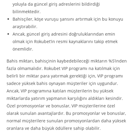
yoluyla da güncel giriş adreslerini bildirdiği
bilinmektedir.
Bahisçiler, köşe vuruşu şansını artırmak için bu konuyu
araştırabilir.
Ancak, güncel giriş adresini doğruluklarından emin
olmak için Rokubet’in resmi kaynaklarını takip etmek
önemlidir.
Bahis miktarı, bahisçinin kaybedebileceği miktarın %5’inden
fazla olmamalıdır. Rokubet VIP programı na katılmak için
belirli bir miktar para yatırmak gerektiği için, VIP programı
sadece yüksek bahis oynayan müşteriler için uygundur.
Ancak, VIP programına katılan müşterilerin bu yüksek
miktarlarda yatırım yapmanın karşılığını aldıkları kesindir.
Özel promosyonlar ve bonuslar, VIP müşterilerine özel
olarak sunulan avantajlardır. Bu promosyonlar ve bonuslar,
normal müşterilere sunulan promosyonlardan daha yüksek
oranlara ve daha büyük ödüllere sahip olabilir.