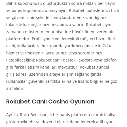
Bahis kuponunuzu oluşturduktan sonra miktarı belirleyin
ve bahis kuponunuzu onaylayın. Rokubet, bahislerinizi hızlı
ve güvenilir bir şekilde sonuçlandırır ve kazandığınız
takdirde kazançlarınızı hesabınıza yatırır. Rokubet, aynı
zamanda müşteri memnuniyetine büyük önem veren bir
platformdur. Profesyonel ve deneyimli müşteri hizmetleri
ekibi, kullanıcılara her konuda yardımcı olmak için 7/24
hizmet vermektedir. Sorularınızı veya sorunlarınızı
iletebileceğiniz Rokubet canlı destek , e-posta veya telefon
gibi farklı iletişim kanalları mevcuttur. Rokubet güncel
giriş adresi üzerinden siteye erişim sağlandığında,
kullanıcılar güvenlik sertifikalarına ve lisans bilgilerine göz
atmalıdır.
Rokubet Canlı Casino Oyunları
Ayrıca, Roku Bet, lisanslı bir bahis platformu olarak faaliyet
göstermektedir ve düzenli olarak denetlenerek adil oyun