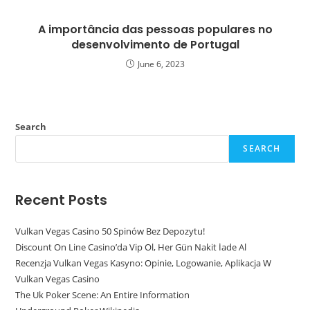
A importância das pessoas populares no
desenvolvimento de Portugal
June 6, 2023
Search
SEARCH
Recent Posts
Vulkan Vegas Casino 50 Spinów Bez Depozytu!
Discount On Line Casino’da Vip Ol, Her Gün Nakit İade Al
Recenzja Vulkan Vegas Kasyno: Opinie, Logowanie, Aplikacja W
Vulkan Vegas Casino
The Uk Poker Scene: An Entire Information