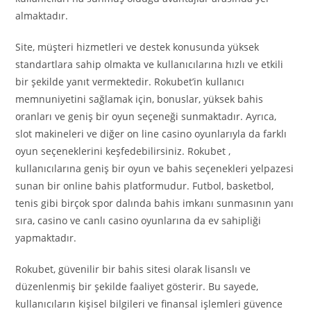
almaktadır.
Site, müşteri hizmetleri ve destek konusunda yüksek
standartlara sahip olmakta ve kullanıcılarına hızlı ve etkili
bir şekilde yanıt vermektedir. Rokubet’in kullanıcı
memnuniyetini sağlamak için, bonuslar, yüksek bahis
oranları ve geniş bir oyun seçeneği sunmaktadır. Ayrıca,
slot makineleri ve diğer on line casino oyunlarıyla da farklı
oyun seçeneklerini keşfedebilirsiniz. Rokubet ,
kullanıcılarına geniş bir oyun ve bahis seçenekleri yelpazesi
sunan bir online bahis platformudur. Futbol, basketbol,
tenis gibi birçok spor dalında bahis imkanı sunmasının yanı
sıra, casino ve canlı casino oyunlarına da ev sahipliği
yapmaktadır.
Rokubet, güvenilir bir bahis sitesi olarak lisanslı ve
düzenlenmiş bir şekilde faaliyet gösterir. Bu sayede,
kullanıcıların kişisel bilgileri ve finansal işlemleri güvence