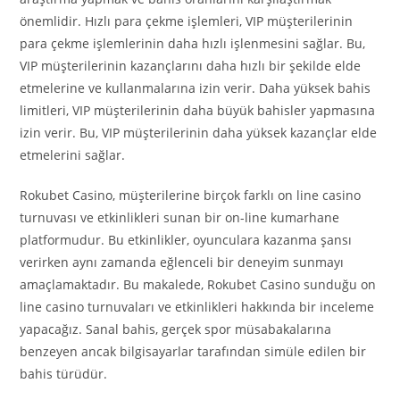
önemlidir. Hızlı para çekme işlemleri, VIP müşterilerinin
para çekme işlemlerinin daha hızlı işlenmesini sağlar. Bu,
VIP müşterilerinin kazançlarını daha hızlı bir şekilde elde
etmelerine ve kullanmalarına izin verir. Daha yüksek bahis
limitleri, VIP müşterilerinin daha büyük bahisler yapmasına
izin verir. Bu, VIP müşterilerinin daha yüksek kazançlar elde
etmelerini sağlar.
Rokubet Casino, müşterilerine birçok farklı on line casino
turnuvası ve etkinlikleri sunan bir on-line kumarhane
platformudur. Bu etkinlikler, oyunculara kazanma şansı
verirken aynı zamanda eğlenceli bir deneyim sunmayı
amaçlamaktadır. Bu makalede, Rokubet Casino sunduğu on
line casino turnuvaları ve etkinlikleri hakkında bir inceleme
yapacağız. Sanal bahis, gerçek spor müsabakalarına
benzeyen ancak bilgisayarlar tarafından simüle edilen bir
bahis türüdür.