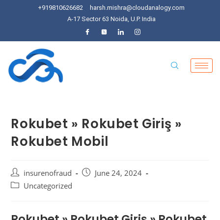
+919810626682
harsh.mishra@cloudanalogy.com
A-17 Sector 63 Noida, U.P. India
Rokubet » Rokubet Giriş »
Rokubet Mobil
insurenofraud
June 24, 2024
Uncategorized
Rokubet » Rokubet Giriş » Rokubet