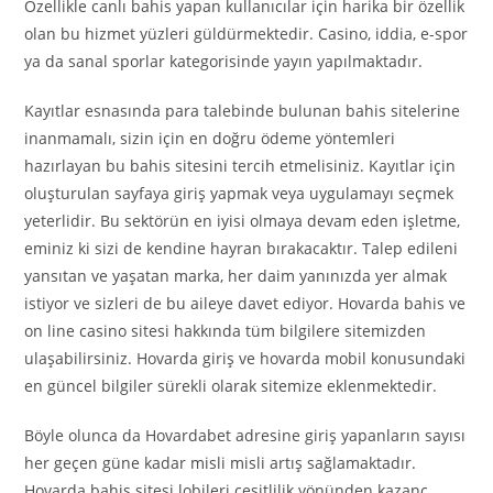
Özellikle canlı bahis yapan kullanıcılar için harika bir özellik
olan bu hizmet yüzleri güldürmektedir. Casino, iddia, e-spor
ya da sanal sporlar kategorisinde yayın yapılmaktadır.
Kayıtlar esnasında para talebinde bulunan bahis sitelerine
inanmamalı, sizin için en doğru ödeme yöntemleri
hazırlayan bu bahis sitesini tercih etmelisiniz. Kayıtlar için
oluşturulan sayfaya giriş yapmak veya uygulamayı seçmek
yeterlidir. Bu sektörün en iyisi olmaya devam eden işletme,
eminiz ki sizi de kendine hayran bırakacaktır. Talep edileni
yansıtan ve yaşatan marka, her daim yanınızda yer almak
istiyor ve sizleri de bu aileye davet ediyor. Hovarda bahis ve
on line casino sitesi hakkında tüm bilgilere sitemizden
ulaşabilirsiniz. Hovarda giriş ve hovarda mobil konusundaki
en güncel bilgiler sürekli olarak sitemize eklenmektedir.
Böyle olunca da Hovardabet adresine giriş yapanların sayısı
her geçen güne kadar misli misli artış sağlamaktadır.
Hovarda bahis sitesi lobileri çeşitlilik yönünden kazanç