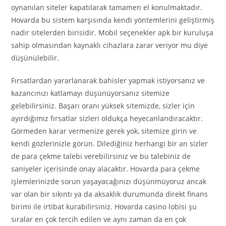
oynanılan siteler kapatılarak tamamen el konulmaktadır.
Hovarda bu sistem karşısında kendi yöntemlerini geliştirmiş
nadir sitelerden birisidir. Mobil seçenekler apk bir kuruluşa
sahip olmasından kaynaklı cihazlara zarar veriyor mu diye
düşünülebilir.
Fırsatlardan yararlanarak bahisler yapmak istiyorsanız ve
kazancınızı katlamayı düşünüyorsanız sitemize
gelebilirsiniz. Başarı oranı yüksek sitemizde, sizler için
ayırdığımız fırsatlar sizleri oldukça heyecanlandıracaktır.
Görmeden karar vermenize gerek yok, sitemize girin ve
kendi gözlerinizle görün. Dilediğiniz herhangi bir an sizler
de para çekme talebi verebilirsiniz ve bu talebiniz de
saniyeler içerisinde onay alacaktır. Hovarda para çekme
işlemlerinizde sorun yaşayacağınızı düşünmüyoruz ancak
var olan bir sıkıntı ya da aksaklık durumunda direkt finans
birimi ile irtibat kurabilirsiniz. Hovarda casino lobisi şu
sıralar en çok tercih edilen ve aynı zaman da en çok