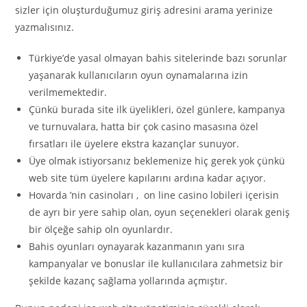
sizler için oluşturduğumuz giriş adresini arama yerinize
yazmalısınız.
Türkiye’de yasal olmayan bahis sitelerinde bazı sorunlar
yaşanarak kullanıcıların oyun oynamalarına izin
verilmemektedir.
Çünkü burada site ilk üyelikleri, özel günlere, kampanya
ve turnuvalara, hatta bir çok casino masasına özel
fırsatları ile üyelere ekstra kazançlar sunuyor.
Üye olmak istiyorsanız beklemenize hiç gerek yok çünkü
web site tüm üyelere kapılarını ardına kadar açıyor.
Hovarda ’nin casinoları , on line casino lobileri içerisin
de ayrı bir yere sahip olan, oyun seçenekleri olarak geniş
bir ölçeğe sahip oln oyunlardır.
Bahis oyunları oynayarak kazanmanın yanı sıra
kampanyalar ve bonuslar ile kullanıcılara zahmetsiz bir
şekilde kazanç sağlama yollarında açmıştır.