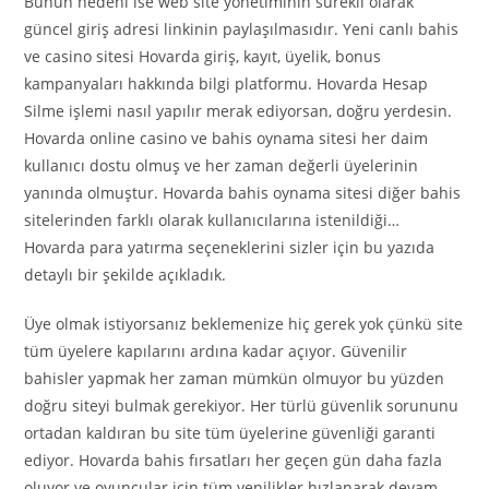
Bunun nedeni ise web site yönetiminin sürekli olarak
güncel giriş adresi linkinin paylaşılmasıdır. Yeni canlı bahis
ve casino sitesi Hovarda giriş, kayıt, üyelik, bonus
kampanyaları hakkında bilgi platformu. Hovarda Hesap
Silme işlemi nasıl yapılır merak ediyorsan, doğru yerdesin.
Hovarda online casino ve bahis oynama sitesi her daim
kullanıcı dostu olmuş ve her zaman değerli üyelerinin
yanında olmuştur. Hovarda bahis oynama sitesi diğer bahis
sitelerinden farklı olarak kullanıcılarına istenildiği…
Hovarda para yatırma seçeneklerini sizler için bu yazıda
detaylı bir şekilde açıkladık.
Üye olmak istiyorsanız beklemenize hiç gerek yok çünkü site
tüm üyelere kapılarını ardına kadar açıyor. Güvenilir
bahisler yapmak her zaman mümkün olmuyor bu yüzden
doğru siteyi bulmak gerekiyor. Her türlü güvenlik sorununu
ortadan kaldıran bu site tüm üyelerine güvenliği garanti
ediyor. Hovarda bahis fırsatları her geçen gün daha fazla
oluyor ve oyuncular için tüm yenilikler hızlanarak devam