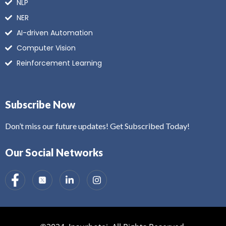
NLP
NER
AI-driven Automation
Computer Vision
Reinforcement Learning
Subscribe Now
Don’t miss our future updates! Get Subscribed Today!
Our Social Networks