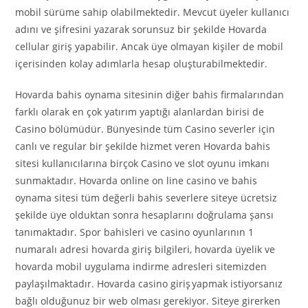
mobil sürüme sahip olabilmektedir. Mevcut üyeler kullanıcı
adını ve şifresini yazarak sorunsuz bir şekilde Hovarda
cellular giriş yapabilir. Ancak üye olmayan kişiler de mobil
içerisinden kolay adımlarla hesap oluşturabilmektedir.
Hovarda bahis oynama sitesinin diğer bahis firmalarından
farklı olarak en çok yatırım yaptığı alanlardan birisi de
Casino bölümüdür. Bünyesinde tüm Casino severler için
canlı ve regular bir şekilde hizmet veren Hovarda bahis
sitesi kullanıcılarına birçok Casino ve slot oyunu imkanı
sunmaktadır. Hovarda online on line casino ve bahis
oynama sitesi tüm değerli bahis severlere siteye ücretsiz
şekilde üye olduktan sonra hesaplarını doğrulama şansı
tanımaktadır. Spor bahisleri ve casino oyunlarının 1
numaralı adresi hovarda giriş bilgileri, hovarda üyelik ve
hovarda mobil uygulama indirme adresleri sitemizden
paylaşılmaktadır. Hovarda casino giriş yapmak istiyorsanız
bağlı olduğunuz bir web olması gerekiyor. Siteye girerken