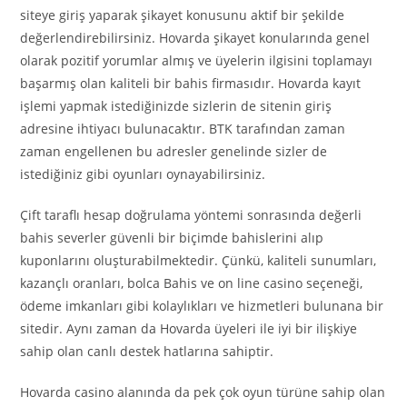
siteye giriş yaparak şikayet konusunu aktif bir şekilde
değerlendirebilirsiniz. Hovarda şikayet konularında genel
olarak pozitif yorumlar almış ve üyelerin ilgisini toplamayı
başarmış olan kaliteli bir bahis firmasıdır. Hovarda kayıt
işlemi yapmak istediğinizde sizlerin de sitenin giriş
adresine ihtiyacı bulunacaktır. BTK tarafından zaman
zaman engellenen bu adresler genelinde sizler de
istediğiniz gibi oyunları oynayabilirsiniz.
Çift taraflı hesap doğrulama yöntemi sonrasında değerli
bahis severler güvenli bir biçimde bahislerini alıp
kuponlarını oluşturabilmektedir. Çünkü, kaliteli sunumları,
kazançlı oranları, bolca Bahis ve on line casino seçeneği,
ödeme imkanları gibi kolaylıkları ve hizmetleri bulunana bir
sitedir. Aynı zaman da Hovarda üyeleri ile iyi bir ilişkiye
sahip olan canlı destek hatlarına sahiptir.
Hovarda casino alanında da pek çok oyun türüne sahip olan