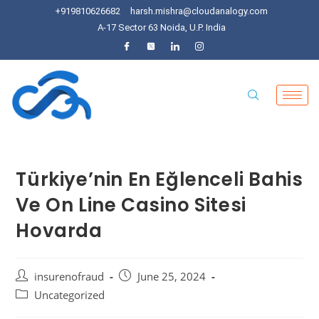
+919810626682
harsh.mishra@cloudanalogy.com
A-17 Sector 63 Noida, U.P. India
Türkiye’nin En Eğlenceli Bahis
Ve On Line Casino Sitesi
Hovarda
insurenofraud
June 25, 2024
Uncategorized