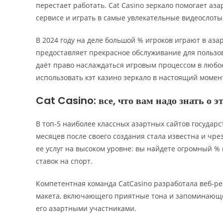
перестает работать. Cat Casino зеркало помогает а
сервисе и играть в самые увлекательные видеослоты 
В 2024 году на деле большой % игроков играют в аза
предоставляет прекрасное обслуживание для пользов
даёт право наслаждаться игровым процессом в любое
использовать кэт казино зеркало в настоящий момент 
Cat Casino: все, что вам надо знать о 
В топ-5 наиболее классных азартных сайтов государс
месяцев после своего создания стала известна и чре
ее услуг на высоком уровне: вы найдете огромный %
ставок на спорт.
Компетентная команда CatCasino разработала веб-р
макета, включающего приятные тона и запоминающее
его азартными участниками.