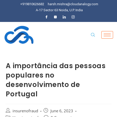
+919810626682
harsh.mishra@cloudanalogy.com
A-17 Sector 63 Noida, U.P. India
A importância das pessoas
populares no
desenvolvimento de
Portugal
insurenofraud
June 6, 2023